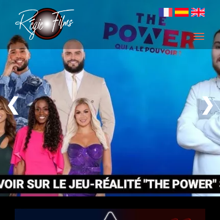
Men
❮
❯