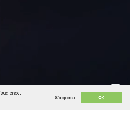
d'audience.
S'opposer
OK
lleurs en Espagne ?